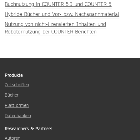
Buchnutzung in COUNTER 5.0 und COUNTER 5
Hybride Bücher und Vor- bzw. Nachspannmaterial
Nutzung von nicht-lizensierten Inhalten und
Roboternutzung bei COUNTER Berichten
Produkte
Zeitschriften
Bücher
Plattformen
Datenbanken
Researchers & Partners
Autoren