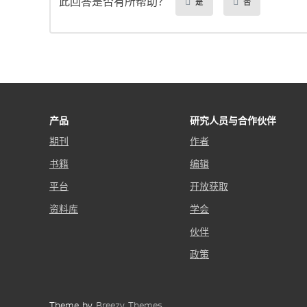
此回答是否有所帮助？
是
否
产品
研究人员与合作伙伴
期刊
作者
书籍
编辑
平台
开放获取
资料库
学会
伙伴
政策
Theme by
Breezy Themes