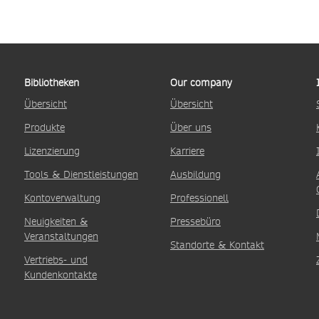
Bibliotheken
Our company
Übersicht
Übersicht
Produkte
Über uns
Lizenzierung
Karriere
Tools & Dienstleistungen
Ausbildung
Kontoverwaltung
Professionell
Neuigkeiten &
Pressebüro
Veranstaltungen
Standorte & Kontakt
Vertriebs- und
Kundenkontakte