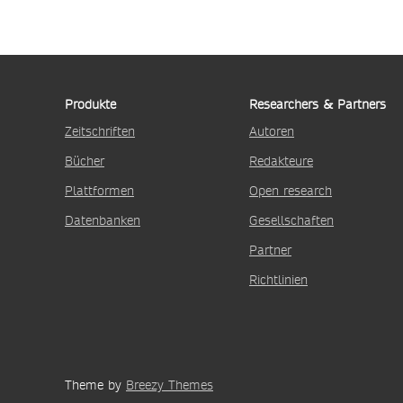
Produkte
Researchers & Partners
Zeitschriften
Autoren
Bücher
Redakteure
Plattformen
Open research
Datenbanken
Gesellschaften
Partner
Richtlinien
Theme by
Breezy Themes