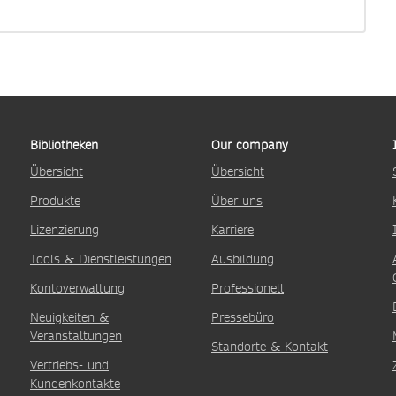
Bibliotheken
Our company
Übersicht
Übersicht
Produkte
Über uns
Lizenzierung
Karriere
Tools & Dienstleistungen
Ausbildung
Kontoverwaltung
Professionell
Neuigkeiten &
Pressebüro
Veranstaltungen
Standorte & Kontakt
Vertriebs- und
Kundenkontakte