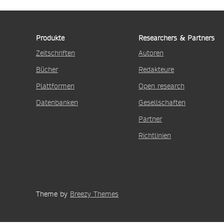
Produkte
Researchers & Partners
Zeitschriften
Autoren
Bücher
Redakteure
Plattformen
Open research
Datenbanken
Gesellschaften
Partner
Richtlinien
Theme by
Breezy Themes