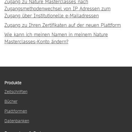
Zugang zu Nature Masterclasses nach
Zugangsmethodenwechsel von IP Adressen zum
Zugang über Institutionelle e-Mailadressen
Zugang zu Ihren Zertifikaten auf der neuen Plattform
Wie kann ich meinen Namen in meinem Nature
Masterclasses-Konto ändern?
Produkte
Zeitschriften
Bücher
Plattformen
Datenbanken