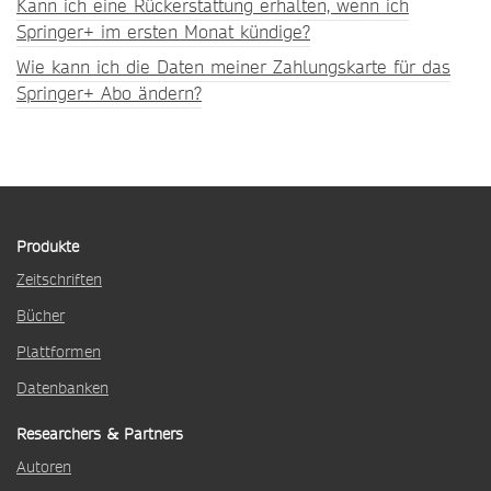
Kann ich eine Rückerstattung erhalten, wenn ich
Springer+ im ersten Monat kündige?
Wie kann ich die Daten meiner Zahlungskarte für das
Springer+ Abo ändern?
Produkte
Zeitschriften
Bücher
Plattformen
Datenbanken
Researchers & Partners
Autoren