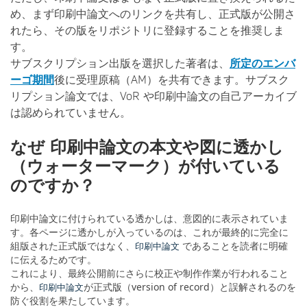
め、まず印刷中論文へのリンクを共有し、正式版が公開さ
れたら、その版をリポジトリに登録することを推奨しま
す。
サブスクリプション出版を選択した著者は、
所定のエンバ
ーゴ期間
後に受理原稿（AM）を共有できます。サブスク
リプション論文では、VoR や印刷中論文の自己アーカイブ
は認められていません。
なぜ 印刷中論文の本文や図に透かし
（ウォーターマーク）が付いている
のですか？
印刷中論文に付けられている透かしは、意図的に表示されていま
す。各ページに透かしが入っているのは、これが最終的に完全に
組版された正式版ではなく、
であることを読者に明確
印刷中論文
に伝えるためです。
これにより、最終公開前にさらに校正や制作作業が行われること
から、
が正式版（version of record）と誤解されるのを
印刷中論文
防ぐ役割を果たしています。