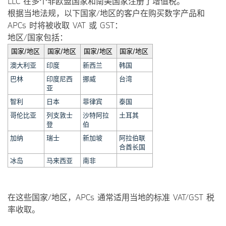
LLC 在多个非欧盟国家和南美国家注册了增值税。
根据当地法规，以下国家/地区的客户在购买数字产品和
APCs 时将被收取 VAT 或 GST：
地区/国家包括：
国家/地区
国家/地区
国家/地区
国家/地区
澳大利亚
印度
新西兰
韩国
巴林
印度尼西
挪威
台湾
亚
智利
日本
菲律宾
泰国
哥伦比亚
列支敦士
沙特阿拉
土耳其
登
伯
加纳
瑞士
新加坡
阿拉伯联
合酋长国
冰岛
马来西亚
南非
在这些国家/地区，APCs 通常适用当地的标准 VAT/GST 税
率收取。