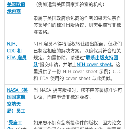
美国政府
（例如运营美国国家实验室的机构）
承包商
隶属于美国政府承包商的作者如果无法亲自
签署我们的标准出版协议，则需要填写非标
准表格。
NIH
、
NIH 雇员不得将版权转让给出版商，但我们
CDC
和
已制定相应的解决方案，以确保其符合相关
FDA
雇
员
规定。如需协助，请通过“
联系出版支持团
队
”提交申请，并附上
NIH cover sheet
。这
里提供了一份 NIH cover sheet 示例；CDC
和 FDA 使用的 cover sheet 与此类似。
NASA
（美
当 NASA 拥有版权时，您不应签署标准许可
国国家航
协议，而应申请非标准版权。
空航天
局）
员工
"
受雇工
如果您不拥有您所投稿件的版权，因为论文