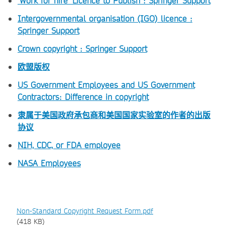
'Work for hire' Licence to Publish : Springer Support
Intergovernmental organisation (IGO) licence :
Springer Support
Crown copyright : Springer Support
欧盟版权
US Government Employees and US Government
Contractors: Difference in copyright
隶属于美国政府承包商和美国国家实验室的作者的出版
协议
NIH, CDC, or FDA employee
NASA Employees
Non-Standard Copyright Request Form.pdf
(418 KB)