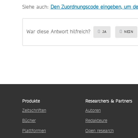
Siehe auch:
Den Zuordnungscode eingeben, um den 
War diese Antwort hilfreich?
JA
NEIN
Produkte
Researchers & Partners
Zeitschriften
Autoren
Bücher
Redakteure
Plattformen
Open research