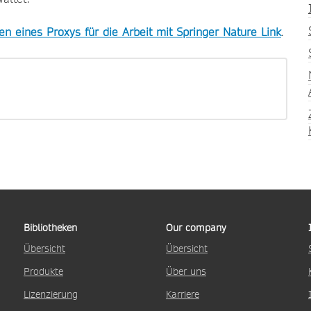
en eines Proxys für die Arbeit mit Springer Nature Link
.
Bibliotheken
Our company
Übersicht
Übersicht
Produkte
Über uns
Lizenzierung
Karriere