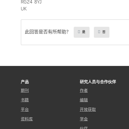
RG24 8YJ
UK
此回答是否有所帮助？
是
否
产品
研究人员与合作伙伴
期刊
作者
书籍
编辑
平台
开放获取
资料库
学会
伙伴