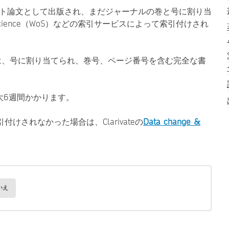
ースト論文として出版され、まだジャーナルの巻と号に割り当
cience（WoS）などの索引サービスによって索引付けされ
rst論文は、号に割り当てられ、巻号、ページ番号を含む完全な書
大6週間かかります。
引付けされなかった場合は、Clarivateの
Data change &
いえ