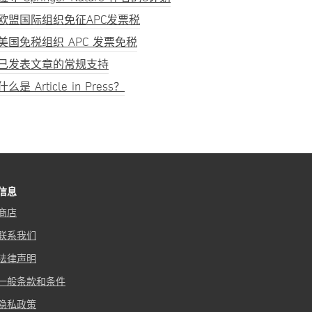
欧盟国际组织免征APC发票税
美国免税组织 APC 发票免税
已发表文章的常规支持
什么是 Article in Press？
信息
商店
联系我们
法律声明
一般条款和条件
隐私政策