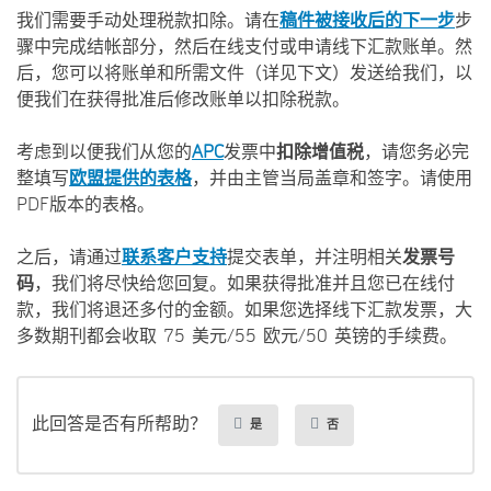
我们需要手动处理税款扣除。请在
稿件被接收后的下一步
步
骤中完成结帐部分，然后在线支付或申请线下汇款账单。然
后，您可以将账单和所需文件（详见下文）发送给我们，以
便我们在获得批准后修改账单以扣除税款。
考虑到以便我们从您的
APC
发票中
扣除增值税
，请您务必完
整填写
欧盟提供的表格
，并由主管当局盖章和签字。请使用
PDF版本的表格。
之后，请通过
联系客户支持
提交表单，并注明相关
发票号
码
，我们将尽快给您回复。如果获得批准并且您已在线付
款，我们将退还多付的金额。如果您选择线下汇款发票，大
多数期刊都会收取 75 美元/55 欧元/50 英镑的手续费。
此回答是否有所帮助？
是
否